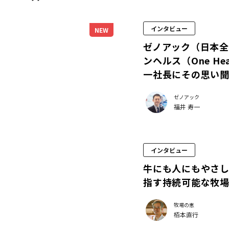
インタビュー
NEW
ゼノアック（日本
ンヘルス（One H
一社長にその思い
ゼノアック
福井 寿一
インタビュー
牛にも人にもやさ
指す持続可能な牧
牧場の恵
栢本直行