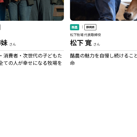
｜
酪農
静岡県
松下牧場 代表取締役
姉妹
松下 寛
さん
さん
・消費者・次世代の子どもた
酪農の魅力を自慢し続けるこ
全ての人が幸せになる牧場を
命