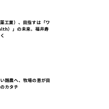
全薬工業）、目指すは「ワ
ealth）」の未来。福井寿
聞く
しい酪農へ、牧場の恵が目
場のカタチ