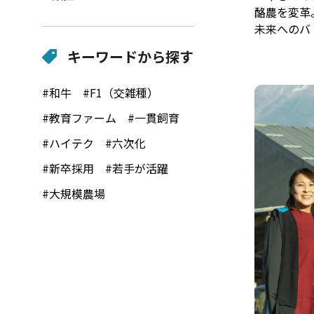
酪農を変革
未来へのバ
キーワードから探す
#和牛
#F1（交雑種）
#教育ファーム
#一貫飼育
#ハイテク
#六次化
#新卒採用
#若手が活躍
#大規模農場