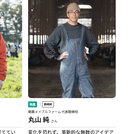
｜
酪農
静岡県
朝霧メイプルファーム 代表取締役
丸山 純
さん
育ててい
変化を恐れず、革新的な無数のアイデア