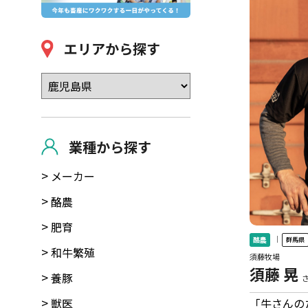
エリアから探す
業種から探す
メーカー
酪農
肥育
｜
酪農
群馬県
和牛繁殖
須藤牧場
須藤 晃
養豚
獣医
「牛さんの