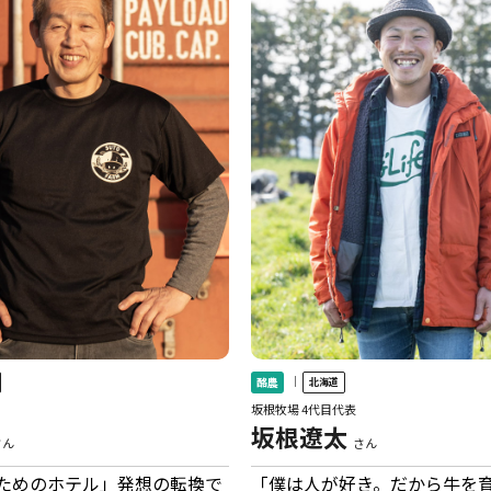
｜
酪農
北海道
坂根牧場 4代目代表
坂根遼太
さん
さん
ためのホテル」発想の転換で
「僕は人が好き。だから牛を