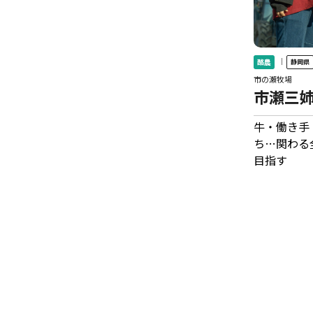
｜
酪農
静岡県
市の瀬牧場
市瀬三
牛・働き手
ち…関わる
目指す