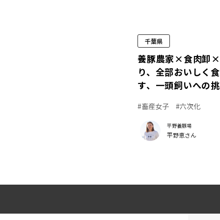
千葉県
養豚農家×食肉卸
り、全部おいしく食
す、一頭飼いへの
#畜産女子
#六次化
平野養豚場
平野恵さん