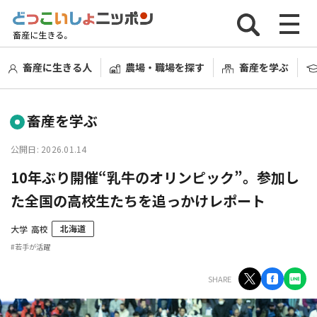
畜産に生きる人
農場・職場を探す
畜産を学ぶ
畜産を学ぶ
公開日: 2026.01.14
10年ぶり開催“乳牛のオリンピック”。参加し
た全国の高校生たちを追っかけレポート
北海道
大学
高校
#若手が活躍
SHARE