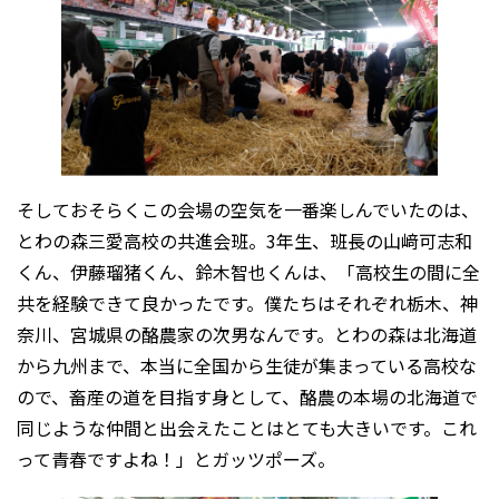
そしておそらくこの会場の空気を一番楽しんでいたのは、
とわの森三愛高校の共進会班。3年生、班長の山﨑可志和
くん、伊藤瑠猪くん、鈴木智也くんは、「高校生の間に全
共を経験できて良かったです。僕たちはそれぞれ栃木、神
奈川、宮城県の酪農家の次男なんです。とわの森は北海道
から九州まで、本当に全国から生徒が集まっている高校な
ので、畜産の道を目指す身として、酪農の本場の北海道で
同じような仲間と出会えたことはとても大きいです。これ
って青春ですよね！」とガッツポーズ。