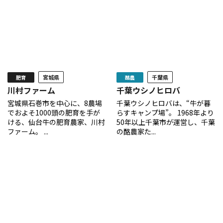
宮城県
千葉県
肥育
酪農
川村ファーム
千葉ウシノヒロバ
宮城県石巻市を中心に、8農場
千葉ウシノヒロバは、“牛が暮
でおよそ1000頭の肥育を手が
らすキャンプ場”。 1968年より
ける、仙台牛の肥育農家、川村
50年以上千葉市が運営し、千葉
ファーム。 ...
の酪農家た...