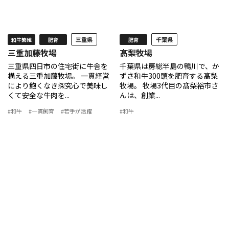
三重県
千葉県
和牛繁殖
肥育
肥育
三重加藤牧場
髙梨牧場
三重県四日市の住宅街に牛舎を
千葉県は房総半島の鴨川で、か
構える三重加藤牧場。 一貫経営
ずさ和牛300頭を肥育する髙梨
により飽くなき探究心で美味し
牧場。 牧場3代目の髙梨裕市さ
くて安全な牛肉を...
んは、創業...
#和牛
#一貫飼育
#若手が活躍
#和牛