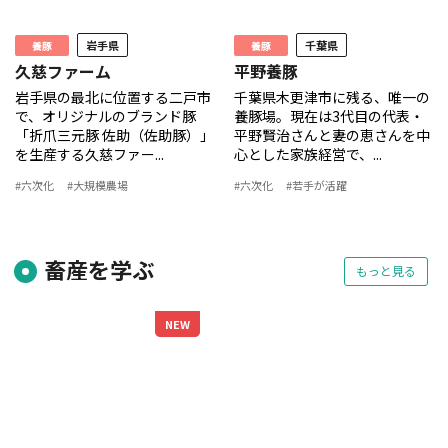
岩手県
千葉県
養豚
養豚
久慈ファーム
平野養豚
岩手県の最北に位置する二戸市
千葉県木更津市に残る、唯一の
で、オリジナルのブランド豚
養豚場。現在は3代目の代表・
「折爪三元豚 佐助（佐助豚）」
平野賢治さんと妻の恵さんを中
を生産する久慈ファー...
心とした家族経営で、...
#六次化
#大規模農場
#六次化
#若手が活躍
畜産を学ぶ
もっと見る
NEW