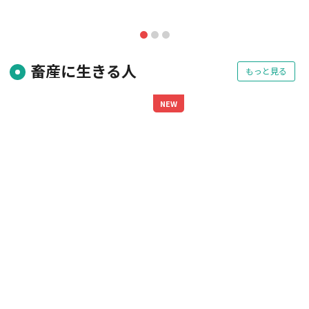
" alt="">
畜産に生きる人
もっと見る
NEW