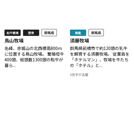
群馬県
群馬県
和牛繁殖
肥育
酪農
鳥山牧場
須藤牧場
名峰、赤城山の北西標高800m
群馬県前橋市で約120頭の乳牛
に位置する鳥山牧場。 繁殖母牛
を飼育する須藤牧場。 従業員を
400頭、総頭数1300頭の和牛が
「ホテルマン」、牧場を牛たち
暮ら...
の「ホテル」と...
#若手が活躍