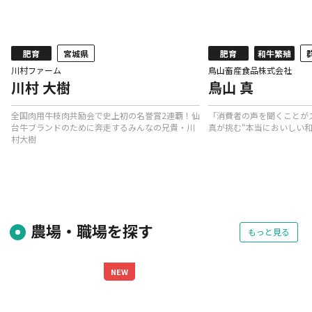
肥育
宮城県
肥育
和牛繁殖
川村ファーム
鳥山畜産食品株式会社
川村 大樹
鳥山 真
チ
全国肉用牛枝肉共励会で史上初の名誉賞2連覇！仙
「消費者の声を聞くことが
台牛ブランドのために奔走するみんなの兄貴・川
真が挑む“本当においしい和
村大樹
農場・職場を探す
もっと見る
NEW