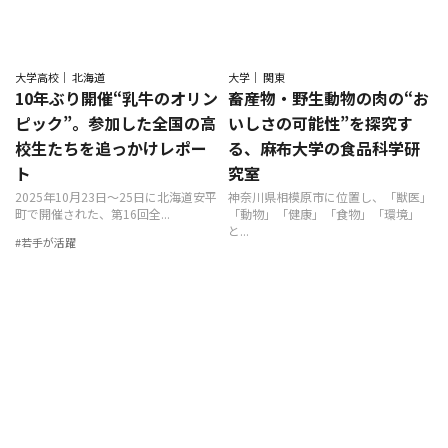
大学高校｜ 北海道
大学｜ 関東
10年ぶり開催“乳牛のオリン
畜産物・野生動物の肉の“お
ピック”。参加した全国の高
いしさの可能性”を探究す
校生たちを追っかけレポー
る、麻布大学の食品科学研
ト
究室
2025年10月23日〜25日に北海道安平
神奈川県相模原市に位置し、「獣医」
町で開催された、第16回全...
「動物」「健康」「食物」「環境」
と...
#若手が活躍