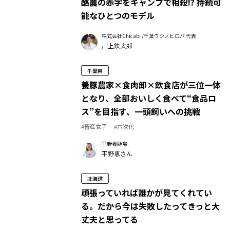
酪農の赤字をキャンプで相殺!? 持続可
能なひとつのモデル
株式会社Chicabi /千葉ウシノヒロバ 代表
川上鉄太郎
千葉県
養豚農家×食肉卸×飲食店が三位一体
となり、全部おいしく食べて“食品ロ
ス”を目指す、一頭飼いへの挑戦
#畜産女子
#六次化
平野養豚場
平野恵さん
北海道
頑張っていれば誰かが見てくれてい
る。だから今は失敗したってきっと大
丈夫と思ってる