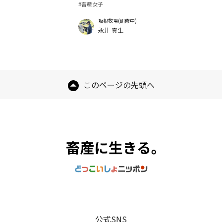
#畜産女子
坂根牧場(研修中)
永井 真生
このページの先頭へ
公式SNS