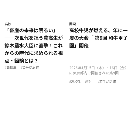
高校｜
関東
「畜産の未来は明るい」
高校牛児が燃える、年に一
──次世代を担う農高生が
度の大会「 第9回 和牛甲子
鈴木農水大臣に直撃！これ
園」開催
からの時代に求められる視
点・経験とは？
#高校生
#若手が活躍
2026年1月15日（木）・16日（金）
に東京都内で開催された第9回...
#高校生
#和牛
#若手が活躍