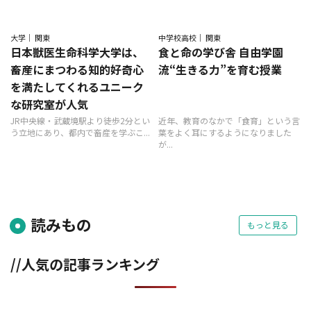
大学｜ 関東
中学校高校｜ 関東
日本獣医生命科学大学は、
食と命の学び舎 自由学園
畜産にまつわる知的好奇心
流“生きる力”を育む授業
を満たしてくれるユニーク
な研究室が人気
JR中央線・武蔵境駅より徒歩2分とい
近年、教育のなかで「食育」という言
う立地にあり、都内で畜産を学ぶこ...
葉をよく耳にするようになりました
が...
読みもの
もっと見る
//人気の記事ランキング