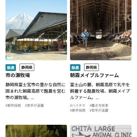
静岡県
静岡県
酪農
酪農
市の瀨牧場
朝霧メイプルファーム
静岡県富士宮市の豊かな自然に
富士山の麓、朝霧高原で乳牛を
囲まれた朝霧高原で酪農を営む
飼養する酪農牧場、朝霧メイプ
市の瀨牧場。...
ルファーム。...
#新卒採用
#若手が活躍
#ハイテク
#働き方改革
#新卒採用
#若手が活躍