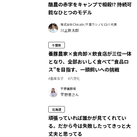
酪農の赤字をキャンプで相殺!? 持続可
能なひとつのモデル
株式会社Chicabi /千葉ウシノヒロバ 代表
川上鉄太郎
千葉県
養豚農家×食肉卸×飲食店が三位一体
となり、全部おいしく食べて“食品ロ
ス”を目指す、一頭飼いへの挑戦
#畜産女子
#六次化
平野養豚場
平野恵さん
北海道
頑張っていれば誰かが見てくれてい
る。だから今は失敗したってきっと大
丈夫と思ってる