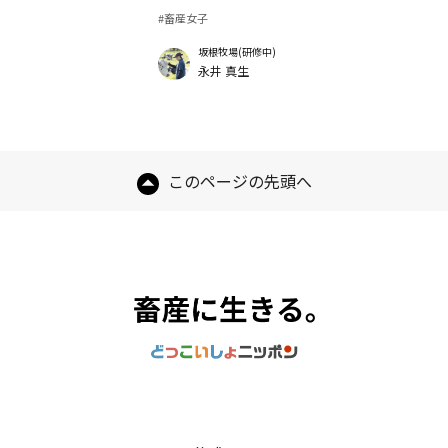
#畜産女子
坂根牧場(研修中)
永井 真生
このページの先頭へ