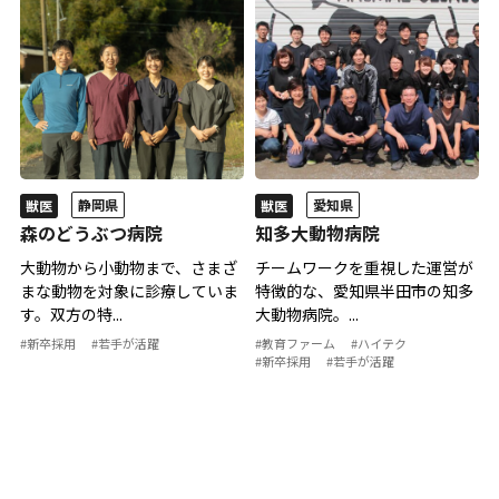
静岡県
愛知県
獣医
獣医
森のどうぶつ病院
知多大動物病院
大動物から小動物まで、さまざ
チームワークを重視した運営が
まな動物を対象に診療していま
特徴的な、愛知県半田市の知多
す。双方の特...
大動物病院。...
#新卒採用
#若手が活躍
#教育ファーム
#ハイテク
#新卒採用
#若手が活躍