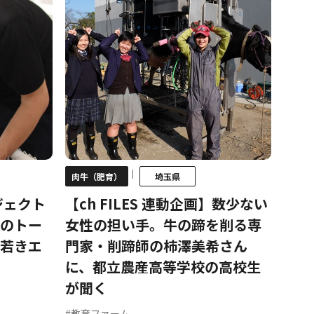
｜
肉牛（肥育）
埼玉県
ジェクト
【ch FILES 連動企画】数少ない
のトー
女性の担い手。牛の蹄を削る専
若きエ
門家・削蹄師の柿澤美希さん
に、都立農産高等学校の高校生
が聞く
#教育ファーム