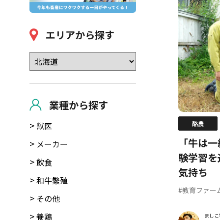
エリアから探す
業種から探す
酪農
獣医
「牛は一
メーカー
験学習を
飲食
気持ち
和牛繁殖
#教育ファー
その他
養鶏
ましこ