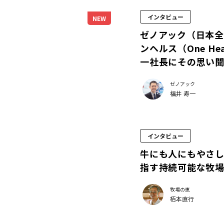
インタビュー
NEW
ゼノアック（日本
ンヘルス（One H
一社長にその思い
ゼノアック
福井 寿一
インタビュー
牛にも人にもやさ
指す持続可能な牧
牧場の恵
栢本直行