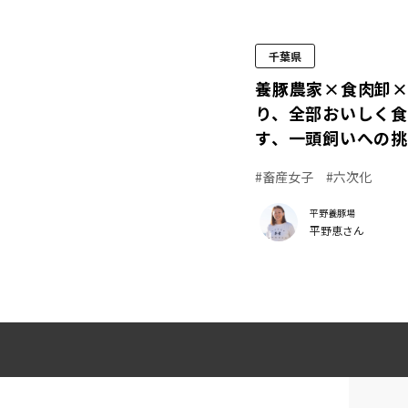
千葉県
養豚農家×食肉卸
り、全部おいしく食
す、一頭飼いへの
#畜産女子
#六次化
平野養豚場
平野恵さん