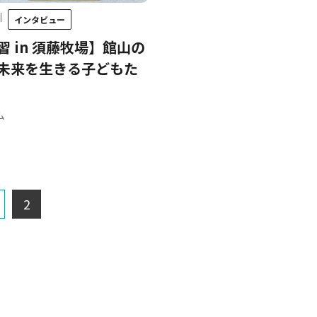
｜
インタビュー
習 in 須藤牧場】館山の
未来を生きる子どもた
ム
2