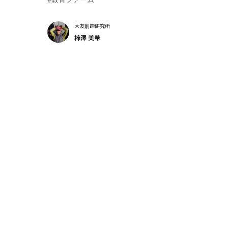
大友削蹄研究所
柿澤 美希