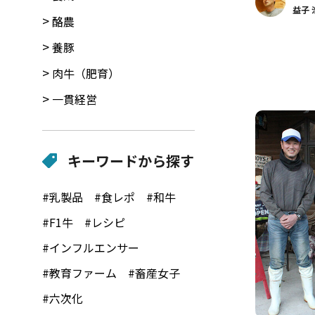
益子 
酪農
養豚
肉牛（肥育）
一貫経営
キーワードから探す
#乳製品
#食レポ
#和牛
#F1牛
#レシピ
#インフルエンサー
#教育ファーム
#畜産女子
#六次化