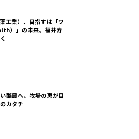
全薬工業）、目指すは「ワ
ealth）」の未来。福井寿
聞く
しい酪農へ、牧場の恵が目
場のカタチ