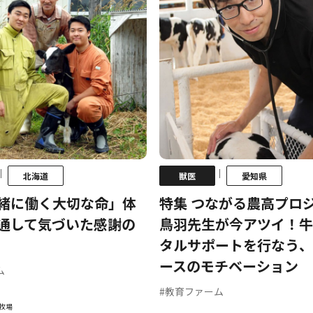
｜
｜
北海道
獣医
愛知県
緒に働く大切な命」体
特集 つながる農高プロ
通して気づいた感謝の
鳥羽先生が今アツイ！牛
タルサポートを行なう、
ースのモチベーション
ム
#教育ファーム
牧場