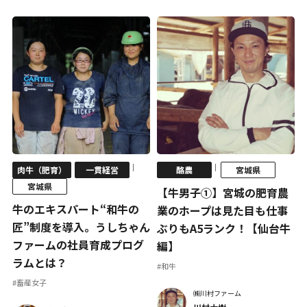
｜
｜
肉牛（肥育）
一貫経営
酪農
宮城県
宮城県
【牛男子①】宮城の肥育農
牛のエキスパート“和牛の
業のホープは見た目も仕事
匠”制度を導入。うしちゃん
ぶりもA5ランク！【仙台牛
ファームの社員育成プログ
編】
ラムとは？
#和牛
#畜産女子
㈱川村ファーム