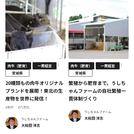
｜
｜
肉牛（肥育）
一貫経営
肉牛（肥育）
一貫経営
宮城県
宮城県
20種類もの肉牛オリジナル
繁殖から肥育まで。うしち
ブランドを展開！東北の生
ゃんファームの自社繁殖一
産物を世界に発信！
貫体制づくり
#和牛
#六次化
うしちゃんファーム
大和田 洋志
うしちゃんファーム
大和田 洋志