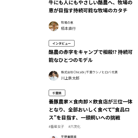
牛にも人にもやさしい酪農へ、牧場の
恵が目指す持続可能な牧場のカタチ
牧場の恵
栢本直行
インタビュー
酪農の赤字をキャンプで相殺!? 持続可
能なひとつのモデル
株式会社Chicabi /千葉ウシノヒロバ 代表
川上鉄太郎
千葉県
養豚農家×食肉卸×飲食店が三位一体
となり、全部おいしく食べて“食品ロ
ス”を目指す、一頭飼いへの挑戦
#畜産女子
#六次化
平野養豚場