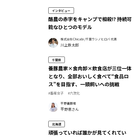
インタビュー
酪農の赤字をキャンプで相殺!? 持続可
能なひとつのモデル
株式会社Chicabi /千葉ウシノヒロバ 代表
川上鉄太郎
千葉県
養豚農家×食肉卸×飲食店が三位一体
となり、全部おいしく食べて“食品ロ
ス”を目指す、一頭飼いへの挑戦
#畜産女子
#六次化
平野養豚場
平野恵さん
北海道
頑張っていれば誰かが見てくれてい