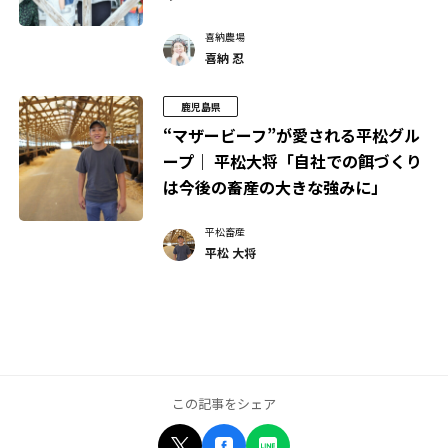
喜納農場
喜納 忍
鹿児島県
“マザービーフ”が愛される平松グル
ープ｜ 平松大将「自社での餌づくり
は今後の畜産の大きな強みに」
平松畜産
平松 大将
この記事をシェア