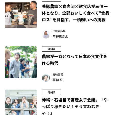
養豚農家×食肉卸×飲食店が三位一
体となり、全部おいしく食べて“食品
ロス”を目指す、一頭飼いへの挑戦
平野養豚場
平野恵さん
沖縄県
農家が一丸となって日本の食文化を
作る時代
喜納農場
喜納 忍
沖縄県
沖縄・石垣島で畜産女子会議。「や
っぱり稼ぎたい！そう言わなき
ゃ！」