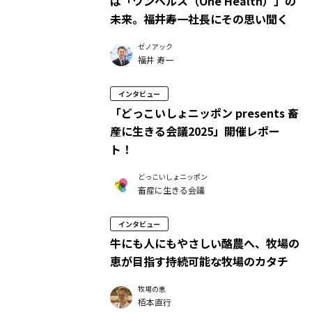
は「ワンヘルス（One Health）」の
未来。福井寿一社長にその思い聞く
ゼノアック
福井 寿一
インタビュー
「どっこいしょニッポン presents 畜
産に生きる会議2025」開催レポー
ト！
どっこいしょニッポン
畜産に生きる会議
インタビュー
牛にも人にもやさしい酪農へ、牧場の
恵が目指す持続可能な牧場のカタチ
牧場の恵
栢本直行