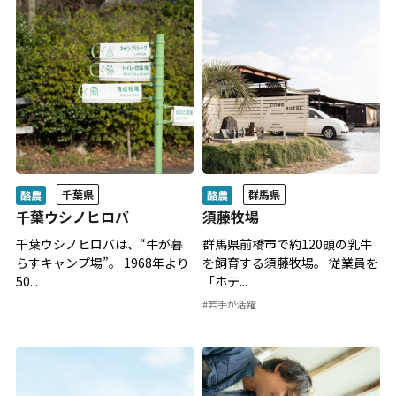
千葉県
群馬県
酪農
酪農
千葉ウシノヒロバ
須藤牧場
千葉ウシノヒロバは、“牛が暮
群馬県前橋市で約120頭の乳牛
らすキャンプ場”。 1968年より
を飼育する須藤牧場。 従業員を
50...
「ホテ...
#若手が活躍