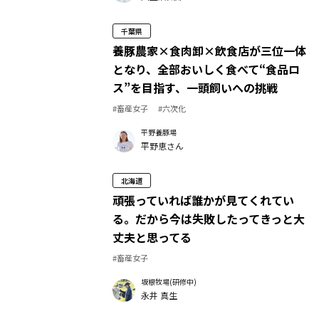
千葉県
養豚農家×食肉卸×飲食店が三位一体
となり、全部おいしく食べて“食品ロ
ス”を目指す、一頭飼いへの挑戦
#畜産女子
#六次化
平野養豚場
平野恵さん
北海道
頑張っていれば誰かが見てくれてい
る。だから今は失敗したってきっと大
丈夫と思ってる
#畜産女子
坂根牧場(研修中)
永井 真生