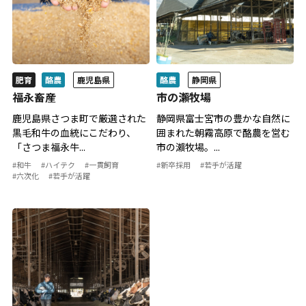
鹿児島県
静岡県
肥育
酪農
酪農
福永畜産
市の瀨牧場
鹿児島県さつま町で厳選された
静岡県富士宮市の豊かな自然に
黒毛和牛の血統にこだわり、
囲まれた朝霧高原で酪農を営む
「さつま福永牛...
市の瀨牧場。...
#和牛
#ハイテク
#一貫飼育
#新卒採用
#若手が活躍
#六次化
#若手が活躍