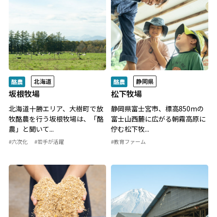
北海道
静岡県
酪農
酪農
坂根牧場
松下牧場
北海道十勝エリア、大樹町で放
静岡県富士宮市、標高850mの
牧酪農を行う坂根牧場は、「酪
富士山西麓に広がる朝霧高原に
農」と聞いて...
佇む松下牧...
#六次化
#若手が活躍
#教育ファーム