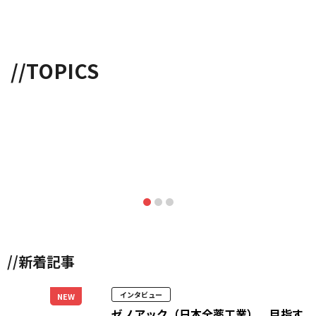
//TOPICS
//新着記事
インタビュー
NEW
ゼノアック（日本全薬工業）、目指す