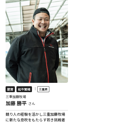
｜
肥育
和牛繁殖
三重県
三重加藤牧場
加藤 勝平
さん
競り人の経験を活かし三重加藤牧場
に新たな息吹をもたらす若き挑戦者