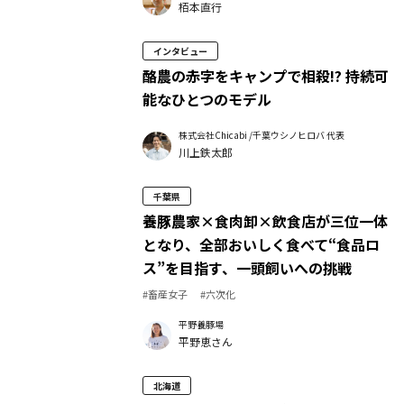
栢本直行
インタビュー
酪農の赤字をキャンプで相殺!? 持続可
能なひとつのモデル
株式会社Chicabi /千葉ウシノヒロバ 代表
川上鉄太郎
千葉県
養豚農家×食肉卸×飲食店が三位一体
となり、全部おいしく食べて“食品ロ
ス”を目指す、一頭飼いへの挑戦
#畜産女子
#六次化
平野養豚場
平野恵さん
北海道