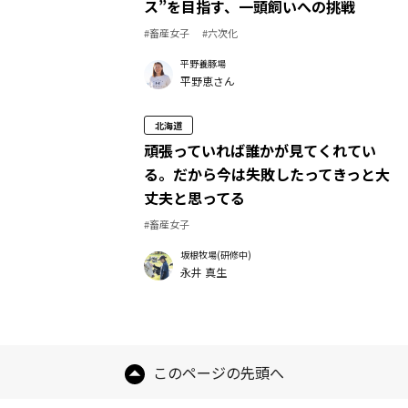
ス”を目指す、一頭飼いへの挑戦
#畜産女子
#六次化
平野養豚場
平野恵さん
北海道
頑張っていれば誰かが見てくれてい
る。だから今は失敗したってきっと大
丈夫と思ってる
#畜産女子
坂根牧場(研修中)
永井 真生
このページの先頭へ