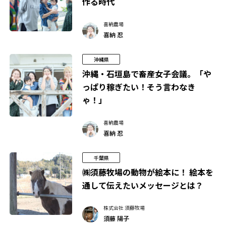
作る時代
喜納農場
喜納 忍
沖縄県
沖縄・石垣島で畜産女子会議。「や
っぱり稼ぎたい！そう言わなき
ゃ！」
喜納農場
喜納 忍
千葉県
㈱須藤牧場の動物が絵本に！ 絵本を
通して伝えたいメッセージとは？
株式会社 須藤牧場
須藤 陽子