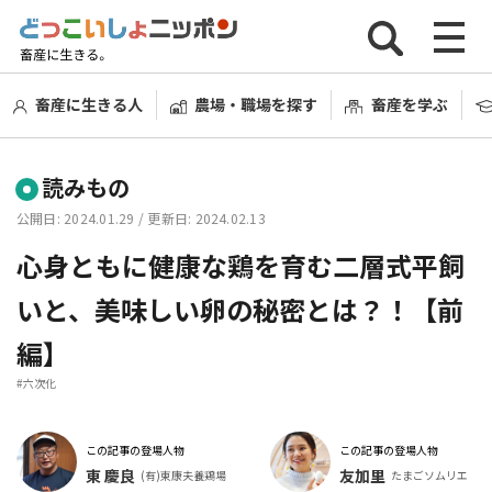
畜産に生きる人
農場・職場を探す
畜産を学ぶ
読みもの
公開日: 2024.01.29
/ 更新日: 2024.02.13
心身ともに健康な鶏を育む二層式平飼
いと、美味しい卵の秘密とは？！【前
編】
#六次化
この記事の登場人物
この記事の登場人物
東 慶良
友加里
(有)東康夫養鶏場
たまごソムリエ