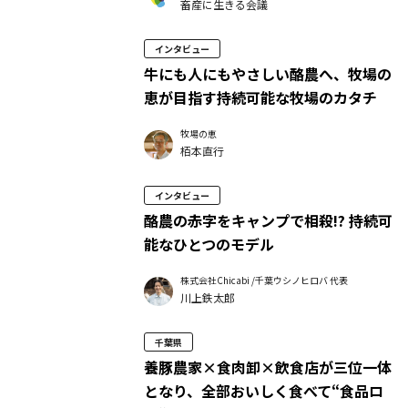
畜産に生きる会議
インタビュー
牛にも人にもやさしい酪農へ、牧場の
恵が目指す持続可能な牧場のカタチ
牧場の恵
栢本直行
インタビュー
酪農の赤字をキャンプで相殺!? 持続可
能なひとつのモデル
株式会社Chicabi /千葉ウシノヒロバ 代表
川上鉄太郎
千葉県
養豚農家×食肉卸×飲食店が三位一体
となり、全部おいしく食べて“食品ロ