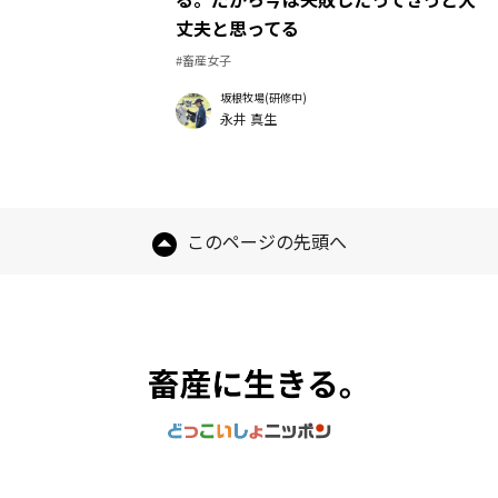
丈夫と思ってる
#畜産女子
坂根牧場(研修中)
永井 真生
このページの先頭へ