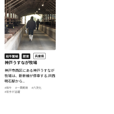
兵庫県
和牛繁殖
肥育
神戸うすなが牧場
神戸市西区にある神戸うすなが
牧場は、新幹線が停車するJR西
明石駅から...
#和牛
#一貫飼育
#六次化
#若手が活躍