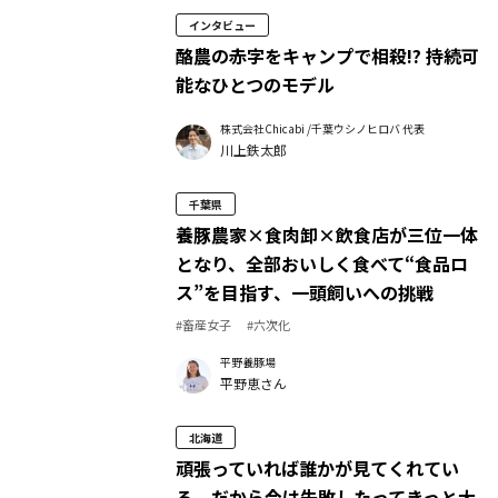
インタビュー
酪農の赤字をキャンプで相殺!? 持続可
能なひとつのモデル
株式会社Chicabi /千葉ウシノヒロバ 代表
川上鉄太郎
千葉県
養豚農家×食肉卸×飲食店が三位一体
となり、全部おいしく食べて“食品ロ
ス”を目指す、一頭飼いへの挑戦
#畜産女子
#六次化
平野養豚場
平野恵さん
北海道
頑張っていれば誰かが見てくれてい
る。だから今は失敗したってきっと大